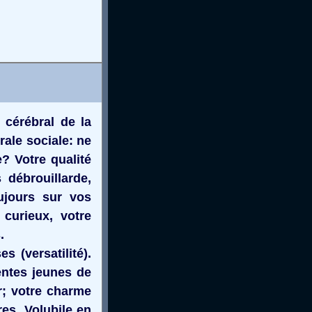
 cérébral de la
rale sociale: ne
? Votre qualité
 débrouillarde,
ujours sur vos
 curieux, votre
.
s (versatilité).
entes jeunes de
er; votre charme
es. Volubile en