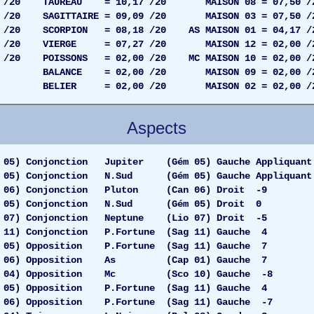
62 /20 TAUREAU = 10,17 /20 MAISON 08 = 07,50 /
8 /20 SAGITTAIRE = 09,09 /20 MAISON 03 = 07,50 /
 /20 SCORPION = 08,18 /20 AS MAISON 01 = 04,17 /
4 /20 VIERGE = 07,27 /20 MAISON 12 = 02,00 /
/20 POISSONS = 02,00 /20 MC MAISON 10 = 02,00 /
 02,00 /20 MAISON 09 = 02,00 /2
 02,00 /20 MAISON 02 = 02,00 /2
Aspects
) Conjonction Jupiter (Gém 05) Gauche Appliquant
5) Conjonction N.Sud (Gém 05) Gauche Appliquant
) Conjonction Pluton (Can 06) Droit -9
05) Conjonction N.Sud (Gém 05) Droit 0
07) Conjonction Neptune (Lio 07) Droit -5
) Conjonction P.Fortune (Sag 11) Gauche 4
5) Opposition P.Fortune (Sag 11) Gauche 7
6) Opposition As (Cap 01) Gauche 7
 04) Opposition Mc (Sco 10) Gauche -8
5) Opposition P.Fortune (Sag 11) Gauche 4
6) Opposition P.Fortune (Sag 11) Gauche -7