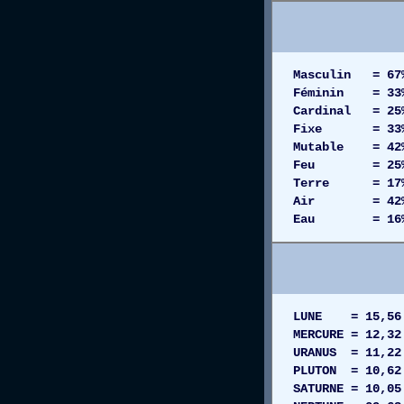
Masculin = 67
Féminin = 33
Cardinal = 25
Fixe = 33
Mutable = 42
Feu = 25
Terre = 17
Air = 42
Eau = 16
LUNE = 15,56
MERCURE = 12,
URANUS = 11,2
PLUTON = 10,
SATURNE = 10,0