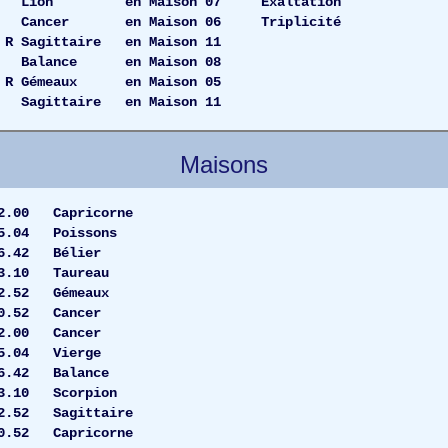
08 Lion en Maison 07 Exaltation
8 Cancer en Maison 06 Triplicité
R Sagittaire en Maison 11
4 Balance en Maison 08
R Gémeaux en Maison 05
5 Sagittaire en Maison 11
Maisons
22.00 Capricorne
5.04 Poissons
26.42 Bélier
 23.10 Taureau
12.52 Gémeaux
00.52 Cancer
7 22.00 Cancer
15.04 Vierge
26.42 Balance
 23.10 Scorpion
.52 Sagittaire
.52 Capricorne