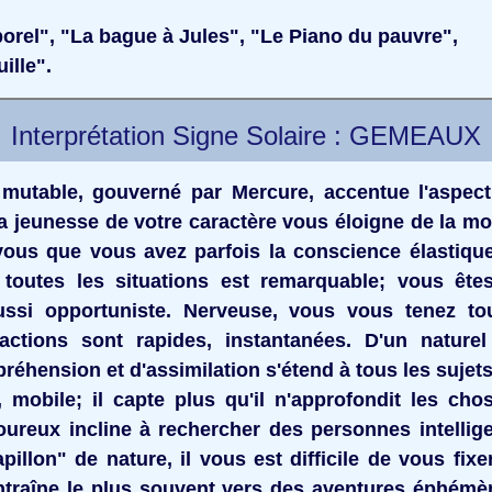
orel", "La bague à Jules", "Le Piano du pauvre",
ille".
Interprétation Signe Solaire : GEMEAUX
 mutable, gouverné par Mercure, accentue l'aspect
a jeunesse de votre caractère vous éloigne de la mo
vous que vous avez parfois la conscience élastique
 toutes les situations est remarquable; vous êtes
ussi opportuniste. Nerveuse, vous vous tenez to
ctions sont rapides, instantanées. D'un naturel
réhension et d'assimilation s'étend à tous les sujets
f, mobile; il capte plus qu'il n'approfondit les chose
oureux incline à rechercher des personnes intellig
pillon" de nature, il vous est difficile de vous fix
ntraîne le plus souvent vers des aventures éphémèr