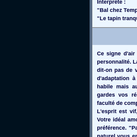
Interprète :
"Bal chez Temp
"Le tapin tranqu
Ce signe d'air
personnalité. L
dit-on pas de 
d'adaptation à
habile mais a
gardes vos réa
faculté de comp
L'esprit est vi
Votre idéal am
préférence. "Pa
naturel vous e