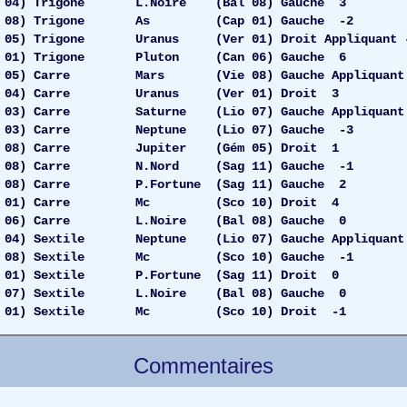
 04) Trigone L.Noire (Bal 08) Gauche 3
08) Trigone As (Cap 01) Gauche -2
05) Trigone Uranus (Ver 01) Droit Appliquant 
01) Trigone Pluton (Can 06) Gauche 6
05) Carre Mars (Vie 08) Gauche Appliquant
m 04) Carre Uranus (Ver 01) Droit 3
3) Carre Saturne (Lio 07) Gauche Appliquant
03) Carre Neptune (Lio 07) Gauche -3
8) Carre Jupiter (Gém 05) Droit 1
8) Carre N.Nord (Sag 11) Gauche -1
) Carre P.Fortune (Sag 11) Gauche 2
r 01) Carre Mc (Sco 10) Droit 4
06) Carre L.Noire (Bal 08) Gauche 0
04) Sextile Neptune (Lio 07) Gauche Appliquant
08) Sextile Mc (Sco 10) Gauche -1
1) Sextile P.Fortune (Sag 11) Droit 0
 07) Sextile L.Noire (Bal 08) Gauche 0
) Sextile Mc (Sco 10) Droit -1
Commentaires