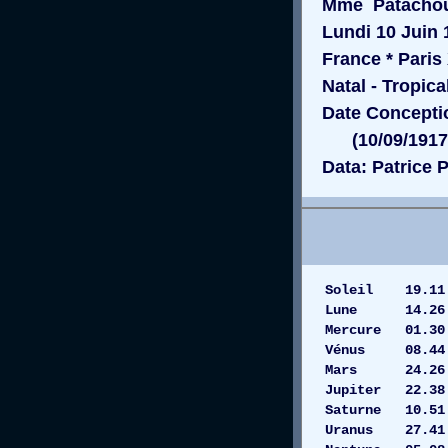
Mme Patacho
Lundi 10 Juin 1
France * Paris 
Natal - Tropica
Date Conceptio
(10/09/1917 a
Data: Patrice Pe
Soleil 19
Lune 14.26
Mercure 01.
Vénus 08.44
Mars 24.
Jupiter 22
Saturne 
Uranus 27.41