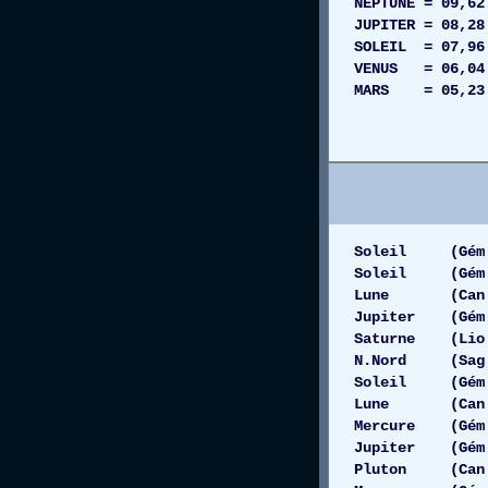
NEPTUNE = 09,
JUPITER = 08,2
SOLEIL = 07,96
VENUS = 06,0
MARS = 05,23 
BALANCE =
BELIER =
Soleil (Gém 05
Soleil (Gém 0
Lune (Can 06
Jupiter (Gém 
Saturne (Lio 
N.Nord (Sag 11
Soleil (Gém 0
Lune (Can 0
Mercure (Gém
Jupiter (Gém 0
Pluton (Can 0