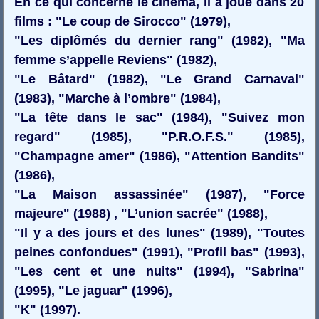
En ce qui concerne le cinéma, il a joué dans 20
films : "Le coup de Sirocco" (1979),
"Les diplômés du dernier rang" (1982), "Ma
femme s’appelle Reviens" (1982),
"Le Bâtard" (1982), "Le Grand Carnaval"
(1983), "Marche à l’ombre" (1984),
"La tête dans le sac" (1984), "Suivez mon
regard" (1985), "P.R.O.F.S." (1985),
"Champagne amer" (1986), "Attention Bandits"
(1986),
"La Maison assassinée" (1987), "Force
majeure" (1988) , "L’union sacrée" (1988),
"Il y a des jours et des lunes" (1989), "Toutes
peines confondues" (1991), "Profil bas" (1993),
"Les cent et une nuits" (1994), "Sabrina"
(1995), "Le jaguar" (1996),
"K" (1997).