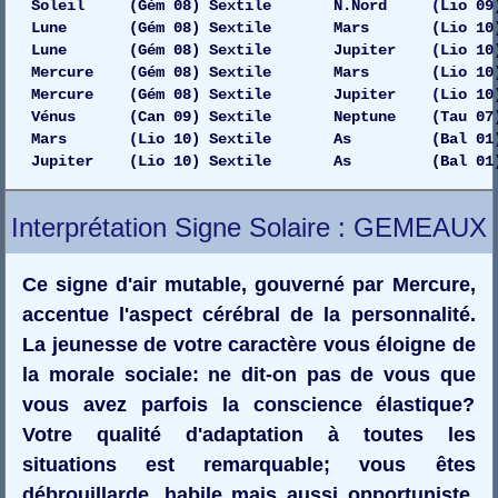
Soleil (Gém 08) Sextile N.Nord (Lio 09) 
Lune (Gém 08) Sextile Mars (Lio 10) 
Lune (Gém 08) Sextile Jupiter (Lio 10) 
Mercure (Gém 08) Sextile Mars (Lio 10) Ga
Mercure (Gém 08) Sextile Jupiter (Lio 10) Ga
Vénus (Can 09) Sextile Neptune (Tau 07) Dr
Mars (Lio 10) Sextile As (Bal 01) G
Jupiter (Lio 10) Sextile As (Bal 01) 
Interprétation Signe Solaire : GEMEAUX
Ce signe d'air mutable, gouverné par Mercure,
accentue l'aspect cérébral de la personnalité.
La jeunesse de votre caractère vous éloigne de
la morale sociale: ne dit-on pas de vous que
vous avez parfois la conscience élastique?
Votre qualité d'adaptation à toutes les
situations est remarquable; vous êtes
débrouillarde, habile mais aussi opportuniste.