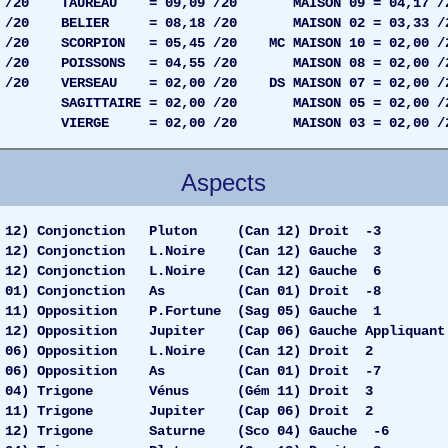
7 /20 TAUREAU = 09,09 /20 MAISON 09 = 04,17 /
2 /20 BELIER = 08,18 /20 MAISON 02 = 03,33 /
6 /20 SCORPION = 05,45 /20 MC MAISON 10 = 02,00 /
65 /20 POISSONS = 04,55 /20 MAISON 08 = 02,00 /
3 /20 VERSEAU = 02,00 /20 DS MAISON 07 = 02,00 /
E = 02,00 /20 MAISON 05 = 02,00 /2
 02,00 /20 MAISON 03 = 02,00 /2
Aspects
) Conjonction Pluton (Can 12) Droit -3
 Conjonction L.Noire (Can 12) Gauche 3
2) Conjonction L.Noire (Can 12) Gauche 6
01) Conjonction As (Can 01) Droit -8
1) Opposition P.Fortune (Sag 05) Gauche 1
 Opposition Jupiter (Cap 06) Gauche Appliquant
06) Opposition L.Noire (Can 12) Droit 2
 06) Opposition As (Can 01) Droit -7
4) Trigone Vénus (Gém 11) Droit 3
 11) Trigone Jupiter (Cap 06) Droit 2
) Trigone Saturne (Sco 04) Gauche -6