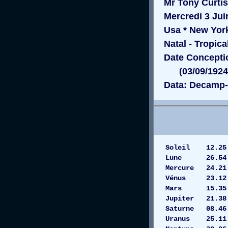
Mr Tony Curtis
Mercredi 3 Juin
Usa * New York
Natal - Tropica
Date Conceptio
(03/09/1924 a
Data: Decamp-
Soleil 12
Lune 26.
Mercure 2
Vénus 23.12
Mars 15.35
Jupiter 21
Saturne 08
Uranus 25