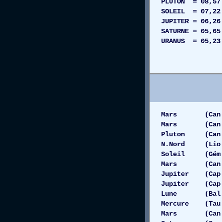
PLUTON = 08,5
SOLEIL = 07,2
JUPITER = 06,2
SATURNE = 05,
URANUS = 05,2
SAGITTAIR
VIERGE =
Mars (Can 12
Mars (Can 12)
Pluton (Can 1
N.Nord (Lio 
Soleil (Gém 1
Mars (Can 12)
Jupiter (Cap 
Jupiter (Cap
Lune (Bal 0
Mercure (Tau
Mars (Can 12