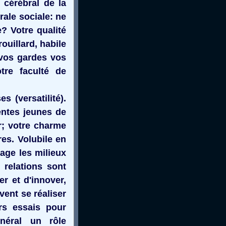
 cérébral de la
rale sociale: ne
? Votre qualité
ouillard, habile
 vos gardes vos
otre faculté de
s (versatilité).
entes jeunes de
er; votre charme
es. Volubile en
age les milieux
 relations sont
r et d'innover,
vent se réaliser
rs essais pour
néral un rôle