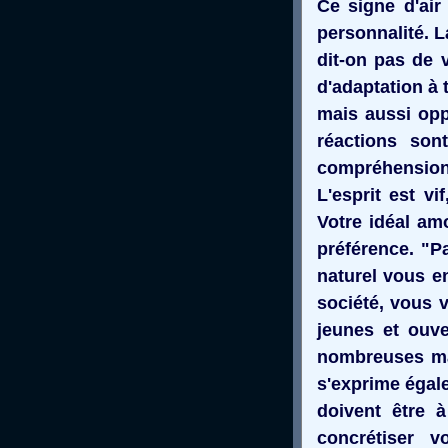
Ce signe d'air
personnalité. L
dit-on pas de 
d'adaptation à 
mais aussi opp
réactions sont
compréhension e
L'esprit est vi
Votre idéal am
préférence. "Pa
naturel vous e
société, vous 
jeunes et ouve
nombreuses mai
s'exprime égale
doivent être 
concrétiser 