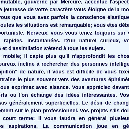
 mutable, gouverné par Mercure, accentue l'aspect
a jeunesse de votre caractère vous éloigne de la mo
vous que vous avez parfois la conscience élastique
toutes les situations est remarquable; vous êtes débr
ortuniste. Nerveux, vous vous tenez toujours sur
 rapides, instantanées. D'un naturel curieux, v
t d'assimilation s'étend à tous les sujets.
f, mobile; il capte plus qu'il n'approfondit les chose
oureux incline à rechercher des personnes intellig
pillon" de nature, il vous est difficile de vous fix
ntraîne le plus souvent vers des aventures éphémèr
vous exprimez avec aisance. Vous appréciez davant
rts où l'on échange des idées intéressantes. Vos
s généralement superficielles. Le désir de change
ment sur le plan professionnel. Vos projets s'ils doi
à court terme; il vous faudra en général plusieu
vos aspirations. La communication joue en gé