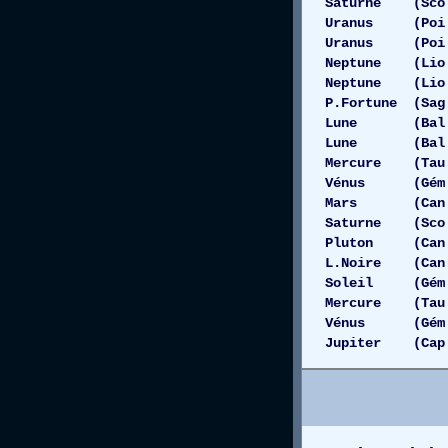
Saturne (Sco
Uranus (Poi 
Uranus (Poi
Neptune (Lio 
Neptune (Li
P.Fortune (S
Lune (Bal 0
Lune (Bal 
Mercure (Tau
Vénus (Gém 1
Mars (Can 
Saturne (Sc
Pluton (Ca
L.Noire (C
Soleil (Gém
Mercure (Tau 
Vénus (Gém 1
Jupiter (Cap