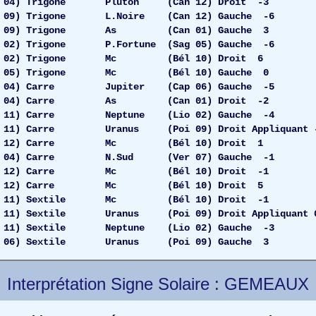
 04) Trigone Pluton (Can 12) Droit -3
09) Trigone L.Noire (Can 12) Gauche -6
 09) Trigone As (Can 01) Gauche 3
02) Trigone P.Fortune (Sag 05) Gauche -6
o 02) Trigone Mc (Bél 10) Droit 6
ag 05) Trigone Mc (Bél 10) Gauche 0
4) Carre Jupiter (Cap 06) Gauche -5
04) Carre As (Can 01) Droit -2
 11) Carre Neptune (Lio 02) Gauche -4
1) Carre Uranus (Poi 09) Droit Appliquant 
12) Carre Mc (Bél 10) Droit 1
o 04) Carre N.Sud (Ver 07) Gauche -1
n 12) Carre Mc (Bél 10) Droit -1
an 12) Carre Mc (Bél 10) Droit 5
 11) Sextile Mc (Bél 10) Droit -1
11) Sextile Uranus (Poi 09) Droit Appliquant 
1) Sextile Neptune (Lio 02) Gauche -3
 06) Sextile Uranus (Poi 09) Gauche 3
Interprétation Signe Solaire : GEMEAUX