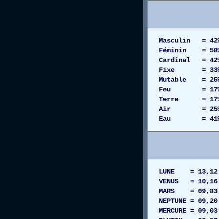
Masculin = 42
Féminin = 58
Cardinal = 42
Fixe = 33
Mutable = 25
Feu = 17
Terre = 17
Air = 25
Eau = 41
LUNE = 13,12
VENUS = 10,16
MARS = 09,83 
NEPTUNE = 09
MERCURE = 09,0