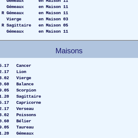
6.44 Gémeaux en Maison 11
.29 Gémeaux en Maison 11
 R Gémeaux en Maison 11
19 Vierge en Maison 03
 Sagittaire en Maison 05
50 Gémeaux en Maison 11
Maisons
1 25.17 Cancer
 12.17 Lion
03.02 Vierge
 00.60 Balance
9.05 Scorpion
.20 Sagittaire
25.17 Capricorne
12.17 Verseau
3.02 Poissons
0 00.60 Bélier
09.05 Taureau
.20 Gémeaux