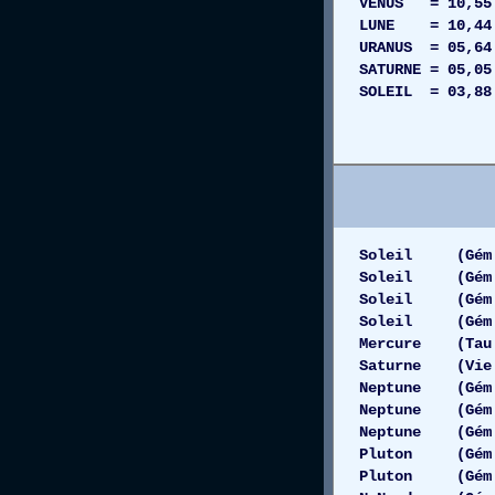
VENUS = 10,55
LUNE = 10,44
URANUS = 05,64
SATURNE = 05,
SOLEIL = 03,8
SCORPION 
LION = 02
Soleil (Gém 1
Soleil (Gém 1
Soleil (Gém 1
Soleil (Gém 11
Mercure (Tau 
Saturne (Vie 
Neptune (Gém 1
Neptune (Gém 
Neptune (Gém 1
Pluton (Gém 1
Pluton (Gém 11