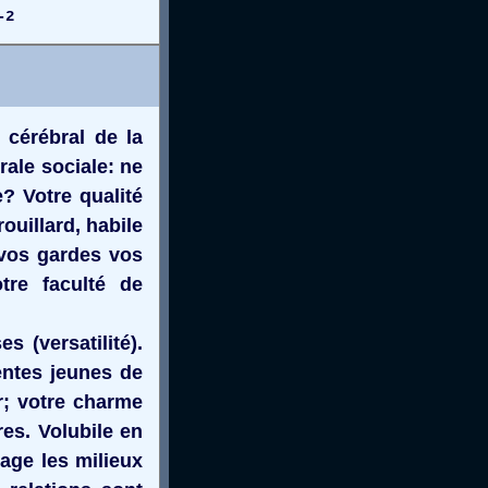
-2
 cérébral de la
rale sociale: ne
? Votre qualité
ouillard, habile
 vos gardes vos
otre faculté de
s (versatilité).
entes jeunes de
er; votre charme
es. Volubile en
age les milieux