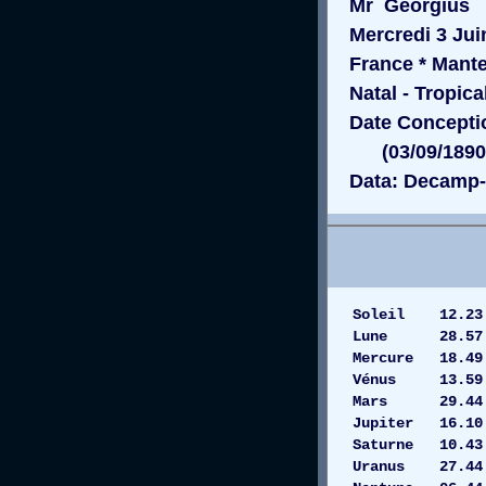
Mr Georgius
Mercredi 3 Juin
France * Mante
Natal - Tropica
Date Conceptio
(03/09/1890 a
Data: Decamp-
Soleil 12
Lune 28.
Mercure 1
Vénus 13.59
Mars 29.
Jupiter 16.10
Saturne 10.4
Uranus 27.44