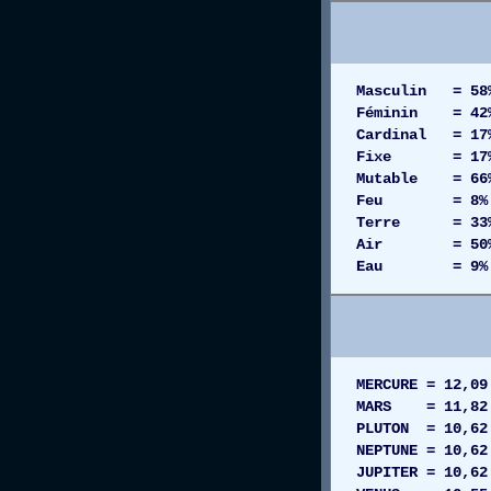
Masculin = 58
Féminin = 42
Cardinal = 17
Fixe = 17
Mutable = 66
Feu = 8%
Terre = 33
Air = 50
Eau = 9%
MERCURE = 12,
MARS = 11,82 
PLUTON = 10,6
NEPTUNE = 10,
JUPITER = 10,6