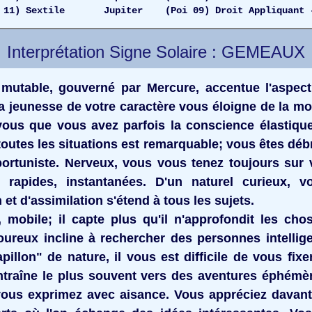
) Sextile Jupiter (Poi 09) Droit Appliquant 
Interprétation Signe Solaire : GEMEAUX
 mutable, gouverné par Mercure, accentue l'aspect
a jeunesse de votre caractère vous éloigne de la mo
vous que vous avez parfois la conscience élastique
toutes les situations est remarquable; vous êtes débr
ortuniste. Nerveux, vous vous tenez toujours sur
 rapides, instantanées. D'un naturel curieux, v
t d'assimilation s'étend à tous les sujets.
f, mobile; il capte plus qu'il n'approfondit les chose
oureux incline à rechercher des personnes intellig
pillon" de nature, il vous est difficile de vous fix
ntraîne le plus souvent vers des aventures éphémèr
vous exprimez avec aisance. Vous appréciez davant