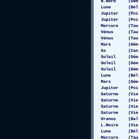
N.Nord (Gém 11
Lune (Bél 10
Jupiter (Poi 
Jupiter (Poi 
Mercure (Tau
Vénus (Tau 1
Vénus (Tau 1
Mars (Gém 1
As (Can 01
Soleil (Gém 
Soleil (Gém 
Soleil (Gém 
Lune (Bél 
Mars (Gém 
Jupiter (Poi
Saturne (Vie
Saturne (Vi
Saturne (Vi
Saturne (Vie
Uranus (Ba
L.Noire (Vie
Lune (Bél 10
Mercure (Tau