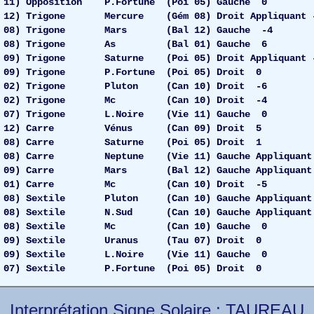
1) Opposition P.Fortune (Poi 05) Gauche 0
) Trigone Mercure (Gém 08) Droit Appliquant 
 08) Trigone Mars (Bal 12) Gauche -4
m 08) Trigone As (Bal 01) Gauche 6
) Trigone Saturne (Poi 05) Droit Appliquant 
9) Trigone P.Fortune (Poi 05) Droit 0
 02) Trigone Pluton (Can 10) Droit -6
o 02) Trigone Mc (Can 10) Droit -4
07) Trigone L.Noire (Vie 11) Gauche 0
12) Carre Vénus (Can 09) Droit 5
 08) Carre Saturne (Poi 05) Droit 1
08) Carre Neptune (Vie 11) Gauche Appliquant
09) Carre Mars (Bal 12) Gauche Appliquant
1) Carre Mc (Can 10) Droit -5
8) Sextile Pluton (Can 10) Gauche Appliquant
08) Sextile N.Sud (Can 10) Gauche Appliquant
 08) Sextile Mc (Can 10) Gauche 0
09) Sextile Uranus (Tau 07) Droit 0
9) Sextile L.Noire (Vie 11) Gauche 0
7) Sextile P.Fortune (Poi 05) Droit 0
Interprétation Signe Solaire : TAUREAU