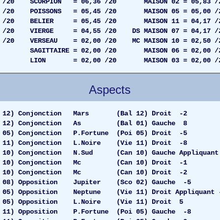
85 /20 SCORPION = 06,36 /20 MAISON 02 = 05,83 /
3 /20 POISSONS = 05,45 /20 MAISON 05 = 05,00 /
1 /20 BELIER = 05,45 /20 MAISON 11 = 04,17 /
44 /20 VIERGE = 04,55 /20 DS MAISON 07 = 04,17 /
6 /20 VERSEAU = 02,00 /20 MC MAISON 10 = 02,50 /
E = 02,00 /20 MAISON 06 = 02,00 /2
2,00 /20 MAISON 03 = 02,00 /2
Aspects
) Conjonction Mars (Bal 12) Droit -2
2) Conjonction As (Bal 01) Gauche 8
5) Conjonction P.Fortune (Poi 05) Droit -5
11) Conjonction L.Noire (Vie 11) Droit -8
0) Conjonction N.Sud (Can 10) Gauche Appliquant
10) Conjonction Mc (Can 10) Droit -1
0) Conjonction Mc (Can 10) Droit -2
8) Opposition Jupiter (Sco 02) Gauche -5
5) Opposition Neptune (Vie 11) Droit Appliquant 
05) Opposition L.Noire (Vie 11) Droit 5
1) Opposition P.Fortune (Poi 05) Gauche -8