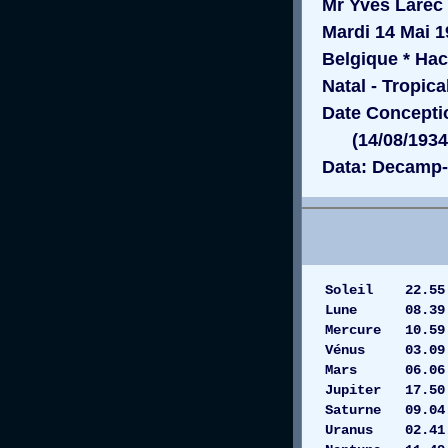
Mr Yves Larec
Mardi 14 Mai 19
Belgique * Hac
Natal - Tropica
Date Conceptio
(14/08/1934 a
Data: Decamp-
Soleil 22
Lune 08.3
Mercure 10.
Vénus 03
Mars 06.06 
Jupiter 17.
Saturne 0
Uranus 02.