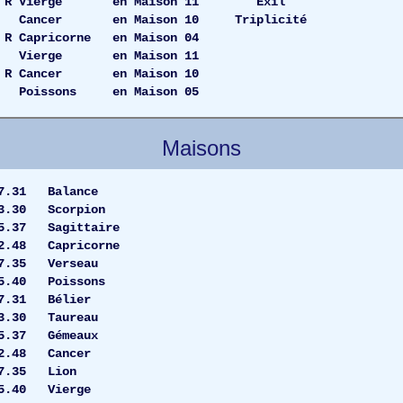
49 R Vierge en Maison 11 Exil
7 Cancer en Maison 10 Triplicité
R Capricorne en Maison 04
15 Vierge en Maison 11
 R Cancer en Maison 10
14 Poissons en Maison 05
Maisons
 17.31 Balance
3.30 Scorpion
.37 Sagittaire
22.48 Capricorne
27.35 Verseau
5.40 Poissons
7 17.31 Bélier
13.30 Taureau
15.37 Gémeaux
0 22.48 Cancer
 27.35 Lion
.40 Vierge