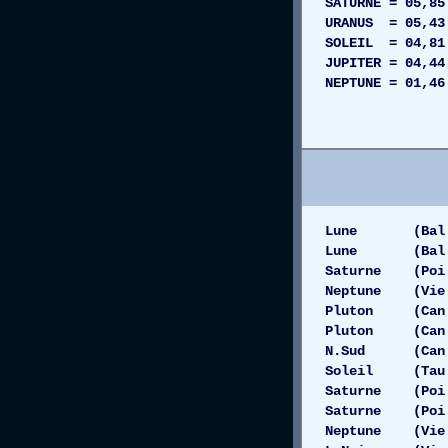
SATURNE = 05,
URANUS = 05,4
SOLEIL = 04,8
JUPITER = 04,
NEPTUNE = 01,4
SAGITTAIR
LION = 0
Lune (Bal 12
Lune (Bal 1
Saturne (Poi 0
Neptune (Vie 
Pluton (Can 1
Pluton (Can 
N.Sud (Can 1
Soleil (Tau 0
Saturne (Poi 0
Saturne (Poi 
Neptune (Vie 1