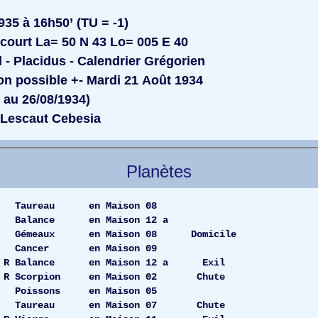
35 à 16h50’ (TU = -1)
court La= 50 N 43 Lo= 005 E 40
l - Placidus - Calendrier Grégorien
n possible +- Mardi 21 Août 1934
u 26/08/1934)
Lescaut Cebesia
Planètes
.55 Taureau en Maison 08
9 Balance en Maison 12 a
59 Gémeaux en Maison 08 Domicile
.09 Cancer en Maison 09
R Balance en Maison 12 a Exil
50 R Scorpion en Maison 02 Chute
9.04 Poissons en Maison 05
41 Taureau en Maison 07 Chute