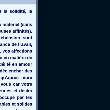
la solidité, le
e matériel (sans
uses affinités).
préhension sont
nce de travail,
, vos affections
e en matière de
délité en amour
 déclencher des
 qu'après mûre
 vous car votre
cunes et désirs
éoccupé par les
ables et solides