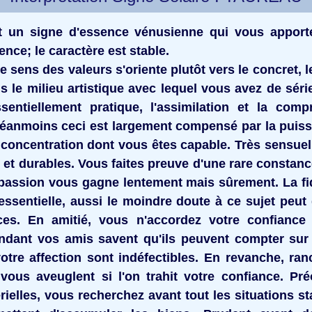
 un signe d'essence vénusienne qui vous apporte 
ence; le caractère est stable.
e sens des valeurs s'oriente plutôt vers le concret, l
is le milieu artistique avec lequel vous avez de série
ssentiellement pratique, l'assimilation et la com
 néanmoins ceci est largement compensé par la puissa
a concentration dont vous êtes capable. Très sensuel
 et durables. Vous faites preuve d'une rare constanc
 passion vous gagne lentement mais sûrement. La fi
essentielle, aussi le moindre doute à ce sujet peut
aces. En amitié, vous n'accordez votre confiance
endant vos amis savent qu'ils peuvent compter sur
votre affection sont indéfectibles. En revanche, ran
ous aveuglent si l'on trahit votre confiance. Pr
ielles, vous recherchez avant tout les situations st