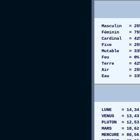
Masculin = 25
Féminin = 75
Cardinal = 42
Fixe = 25
Mutable = 33
Feu = 0%
Terre = 42
Air = 25
Eau = 33
LUNE = 14,34
VENUS = 13,43
PLUTON = 12,5
MARS = 10,62 
MERCURE = 08,5