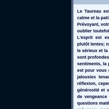
Le Taureau est
calme et la pati
Prévoyant, votr
oublier toutefo
L'esprit est e
plutôt lentes;
le sérieux et l
sont profondes
sentiments, la
est pour vous 
jalousies ten
réflexion, cep
générosité et 
de vengeance v
questions matér