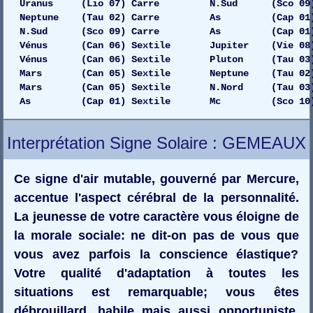
Uranus (Lio 07) Carre N.Sud (Sco 09) 
Neptune (Tau 02) Carre As (Cap 01) 
N.Sud (Sco 09) Carre As (Cap 01) G
Vénus (Can 06) Sextile Jupiter (Vie 08) 
Vénus (Can 06) Sextile Pluton (Tau 03) 
Mars (Can 05) Sextile Neptune (Tau 02) 
Mars (Can 05) Sextile N.Nord (Tau 03) Dro
As (Cap 01) Sextile Mc (Sco 10) D
Interprétation Signe Solaire : GEMEAUX
Ce signe d'air mutable, gouverné par Mercure,
accentue l'aspect cérébral de la personnalité.
La jeunesse de votre caractère vous éloigne de
la morale sociale: ne dit-on pas de vous que
vous avez parfois la conscience élastique?
Votre qualité d'adaptation à toutes les
situations est remarquable; vous êtes
débrouillard, habile mais aussi opportuniste.