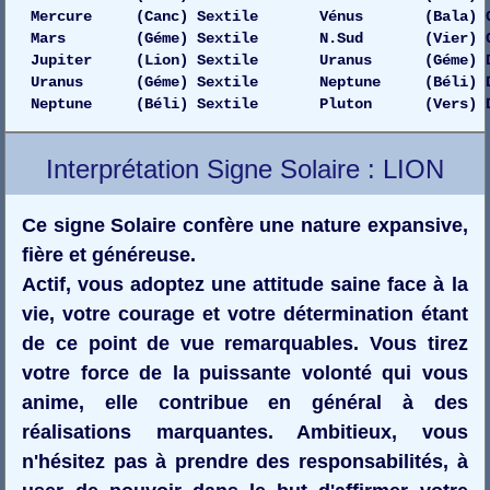
Mars 03:51:49
Mercure (Canc) Sextile Vénus (Bala) Gauc
Soleil 04:40:19
Mars (Géme) Sextile N.Sud (Vier) Gauch
Vénus 05:52:57
Jupiter (Lion) Sextile Uranus (Géme) D
Mercure 07:05:35
Uranus (Géme) Sextile Neptune (Béli) D
Lune 08:18:14
Neptune (Béli) Sextile Pluton (Vers) D
Saturne 09:30:52
Jupiter 10:43:30
Mars 11:56:09
Interprétation Signe Solaire : LION
Soleil 13:08:47
Vénus 14:21:25
Mercure 15:34:03
Ce signe Solaire confère une nature expansive,
Lune 16:46:42
fière et généreuse.
Saturne 17:59:20
Actif, vous adoptez une attitude saine face à la
Jupiter 19:11:58
Mars 19:59:20
vie, votre courage et votre détermination étant
Soleil 20:46:42
de ce point de vue remarquables. Vous tirez
Vénus 21:34:03
votre force de la puissante volonté qui vous
Mercure 22:21:25
Lune 23:08:47
anime, elle contribue en général à des
Saturne 23:56:09
réalisations marquantes. Ambitieux, vous
Saturne 24:00:00
n'hésitez pas à prendre des responsabilités, à