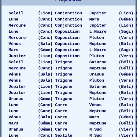
Lune 092,9102165686 27 N 51 004
Mercure 121,8666671420 20 N 09 -00
Soleil (Lion) Conjonction Jupiter (Lion) D
Vénus 182,1662897390 01 S 49 -000
Lune (Canc) Conjonction Mars (Géme) D
Mars 088,6512812270 23 N 38 000
Mercure (Canc) Conjonction Jupiter (Lion) Gau
Jupiter 131,3126686670 18 N 32 00
Lune (Canc) Opposition L.Noire (Sagi) G
Saturne 014,4315899001 03 N 23 -0
Mercure (Canc) Opposition Pluton (Vers) Gau
Uranus 063,4136283673 21 N 01 -00
Vénus (Bala) Opposition Neptune (Béli) Droi
Neptune 004,3374773161 00 N 20 -00
Mars (Géme) Opposition L.Noire (Sagi) G
Pluton 307,3402901755 23 S 36 -00
Jupiter (Lion) Opposition Pluton (Vers) G
=====================================================
Soleil (Lion) Trigone Saturne (Béli) D
Mercure (Canc) Trigone Neptune (Béli) Droi
Mer // Ura
Vénus (Bala) Trigone Uranus (Géme) Droit
Vénus (Bala) Trigone Pluton (Vers) Gauch
Jupiter (Lion) Trigone Saturne (Béli) Droi
================== Heures Planétaires GMT ==========
Jupiter (Lion) Trigone Neptune (Béli) D
Uranus (Géme) Trigone Pluton (Vers) D
Lune (Canc) Carre Vénus (Bala) Gauche
Vénus 00:00:00
Lune (Canc) Carre Neptune (Béli) Droit
Mercure 00:43:23
Vénus (Bala) Carre Mars (Géme) Dr
Lune 01:30:30
Mars (Géme) Carre Neptune (Béli) Droit
Saturne 02:17:36
Uranus (Géme) Carre N.Sud (Vier) Ga
Jupiter 03:04:43
Lune (Canc) Sextile N.Sud (Vier) Ga